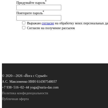
*
Придумайте пароль
*
Повторите пароль
Выражаю
согласие
на обработку моих персональных да
Согласен на получение рассылок
© 2020—
2026 «Йога с Сурьей»
А.С. Максименко ИНН 614307548037
+7 938−516−02−44
yoga@suria-das.com
Политика конфиденциальности
Публичная оферта