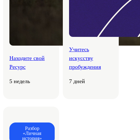
Учитесь
Находите свой
искусству
Ресурс
пробуждения
5 недель
7 дней
Разбор
«Личная
история»