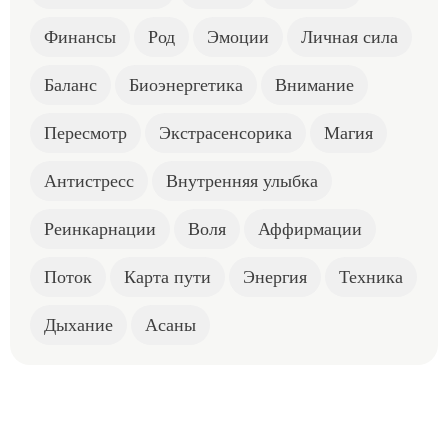
Финансы
Род
Эмоции
Личная сила
Баланс
Биоэнергетика
Внимание
Пересмотр
Экстрасенсорика
Магия
Антистресс
Внутренняя улыбка
Реинкарнации
Воля
Аффирмации
Поток
Карта пути
Энергия
Техника
Дыхание
Асаны