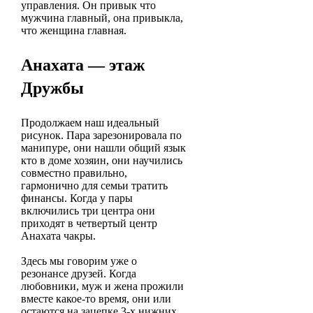
управления. Он привык что
мужчина главный, она привыкла,
что женщина главная.
Анахата — этаж
Дружбы
Продолжаем наш идеальный
рисунок. Пара зарезонировала по
манипуре, они нашли общий язык
кто в доме хозяин, они научились
совместно правильно,
гармонично для семьи тратить
финансы. Когда у пары
включились три центра они
приходят в четвертый центр
Анахата чакры.
Здесь мы говорим уже о
резонансе друзей. Когда
любовники, муж и жена прожили
вместе какое-то время, они или
остаются на зацепке 3-х нижних