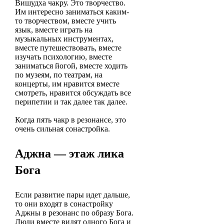
Вишудха чакру. Это творчество.
Им интересно заниматься каким-
то творчеством, вместе учить
язык, вместе играть на
музыкальных инструментах,
вместе путешествовать, вместе
изучать психологию, вместе
заниматься йогой, вместе ходить
по музеям, по театрам, на
концерты, им нравится вместе
смотреть, нравится обсуждать все
перипетии и так далее так далее.
Когда пять чакр в резонансе, это
очень сильная сонастройка.
Аджна — этаж лика
Бога
Если развитие пары идет дальше,
то они входят в сонастройку
Аджны в резонанс по образу Бога.
Люди вместе видят одного Бога и