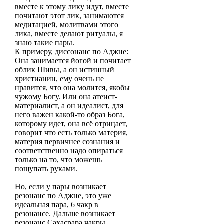
вместе к этому лику идут, вместе
почитают этот лик, занимаются
медитацией, молитвами этого
лика, вместе делают ритуалы, я
знаю такие пары.
К примеру, диссонанс по Аджне
:
Она занимается йогой и почитает
облик Шивы, а он истинный
христианин, ему очень не
нравится, что она молится, якобы
чужому Богу. Или она атеист-
материалист, а он идеалист, для
него важен какой-то образ Бога,
которому идет, она всё отрицает,
говорит что есть только материя,
материя первичнее сознания и
соответственно надо опираться
только на то, что можешь
пощупать руками.
Но, если у пары возникает
резонанс по Аджне, это уже
идеальная пара, 6 чакр в
резонансе. Дальше возникает
резонанс Сахасрара чакры.