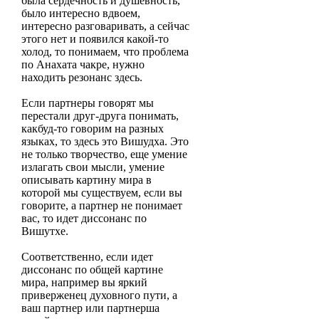
была сердечность и душевность,
было интересно вдвоем,
интересно разговаривать, а сейчас
этого нет и появился какой-то
холод, то понимаем, что проблема
по Анахата чакре, нужно
находить резонанс здесь.
Если партнеры говорят мы
перестали друг-друга понимать,
какбуд-то говорим на разных
языках, то здесь это Вишудха. Это
не только творчество, еще умение
излагать свои мысли, умение
описывать картину мира в
которой мы существуем, если вы
говорите, а партнер не понимает
вас, то идет диссонанс по
Вишутхе.
Соответственно, если идет
диссонанс по общей картине
мира, например вы яркий
приверженец духовного пути, а
ваш партнер или партнерша