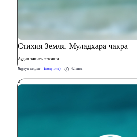
Стихия Земля. Муладхара чакра
Аудио запись сатсанга
Доступ закрыт
(получить)
42 мин.
3