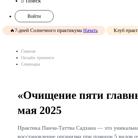
⌕ Поиск
Войти
🔥7-дней Солнечного практикума
Начать
Клуб прак
Главная
Онлайн тренинги
Семинары
«Очищение пяти главны
мая 2025
Практика Панча-Таттва Садхана — это уникальна
восстановление организма при помощи 5 видов о