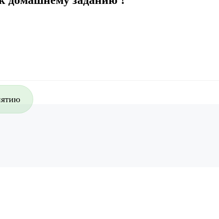
 к домашнему заданию ?
нятию