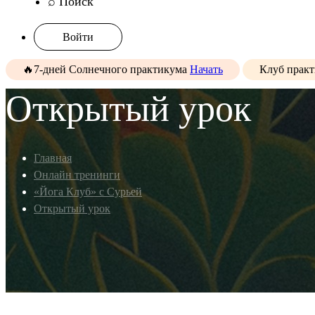
⌕ Поиск
Войти
🔥7-дней Солнечного практикума
Начать
Клуб прак
Открытый урок
Главная
Онлайн тренинги
«Йога Клуб» с Сурьей
Открытый урок