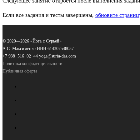
Следующее занятие откроется после выполнения задани
Если все задания и тесты завершены,
обновите страниц
© 2020—
2026 «Йога с Сурьей»
А.С. Максименко ИНН 614307548037
+7 938−516−02−44
yoga@suria-das.com
Политика конфиденциальности
Публичная оферта